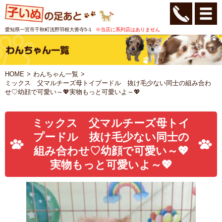
愛知県一宮市千秋町浅野羽根大善寺5-1
※当店に系列店はありません
HOME
わんちゃん一覧
ミックス 父マルチーズ母トイプードル 抜け毛少ない同士の組み合わ
せ♡幼顔で可愛い～💖実物もっと可愛いよ～💖
ミックス 父マルチーズ母トイ
プードル 抜け毛少ない同士の
組み合わせ♡幼顔で可愛い～💖
実物もっと可愛いよ～💖