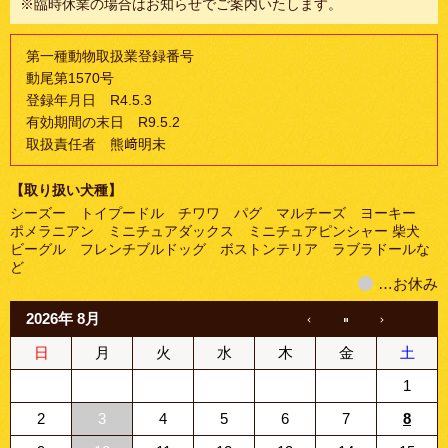
※臨時休業の場合はお知らせでご案内いたします。
第一種動物取扱業登録番号
動尾第1570号
登録年月日 R4.5.3
有効期間の末日 R9.5.2
取扱責任者 熊﨑明未
【取り扱い犬種】
シーズー トイプードル チワワ パグ マルチーズ ヨーキー
ポメラニアン ミニチュアダックス ミニチュアピンシャー 柴犬
ビーグル フレンチブルドッグ ボストンテリア ラブラドールな
ど
…お休み
2026年 8月
日
月
火
水
木
金
土
1
2
3
4
5
6
7
8