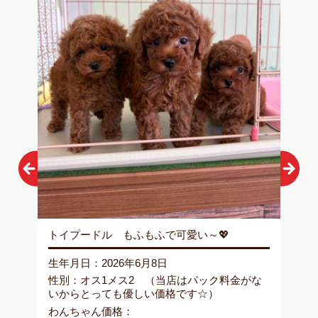
 ぬ
トイプードル もふもふで可愛い～💖
マル
男の
生年月日：
2026年6月8日
生年
性別：
オス1メス2 （当店はパック料金がな
いか
性別
いからとっても優しい価格です☆）
いか
わんちゃん価格：